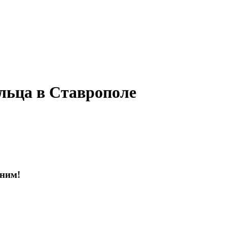
льца в Ставрополе
оним!