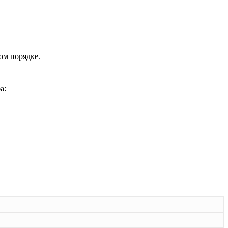
ом порядке.
а: