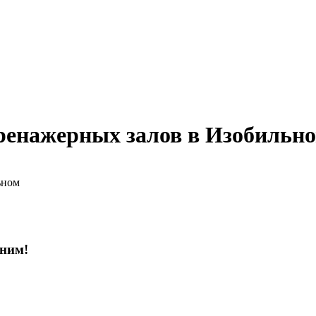
ренажерных залов в Изобильн
ьном
оним!