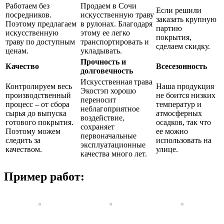
Работаем без
Продаем в Сочи
Если решили
посредников.
искусственную траву
заказать крупную
Поэтому предлагаем
в рулонах. Благодаря
партию
искусственную
этому ее легко
покрытия,
траву по доступным
транспортировать и
сделаем скидку.
ценам.
укладывать.
Прочность и
Качество
Всесезонность
долговечность
Искусственная трава
Контролируем весь
Наша продукция
Экостэп хорошо
производственный
не боится низких
переносит
процесс – от сбора
температур и
неблагоприятное
сырья до выпуска
атмосферных
воздействие,
готового покрытия.
осадков, так что
сохраняет
Поэтому можем
ее можно
первоначальные
следить за
использовать на
эксплуатационные
качеством.
улице.
качества много лет.
Пример работ: