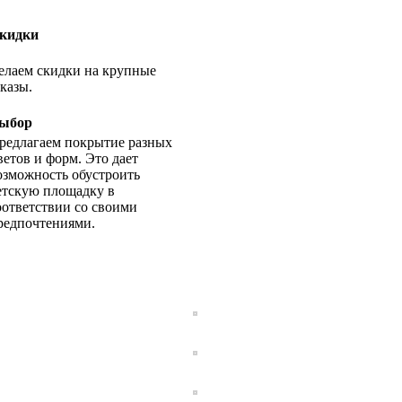
кидки
елаем скидки на крупные
аказы.
ыбор
редлагаем покрытие разных
ветов и форм. Это дает
озможность обустроить
етскую площадку в
оответствии со своими
редпочтениями.