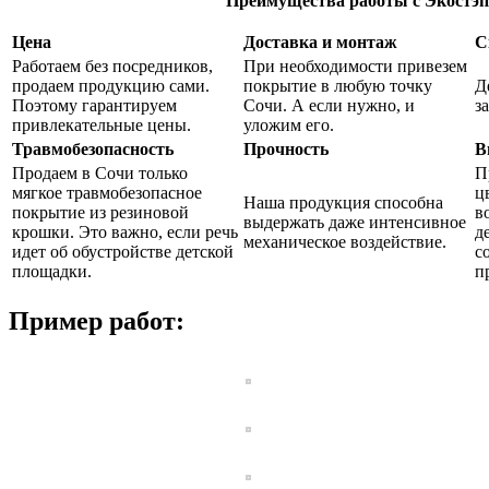
Преимущества работы с Экостэп
Цена
Доставка и монтаж
С
Работаем без посредников,
При необходимости привезем
продаем продукцию сами.
покрытие в любую точку
Д
Поэтому гарантируем
Сочи. А если нужно, и
з
привлекательные цены.
уложим его.
Травмобезопасность
Прочность
В
Продаем в Сочи только
П
мягкое травмобезопасное
ц
Наша продукция способна
покрытие из резиновой
в
выдержать даже интенсивное
крошки. Это важно, если речь
д
механическое воздействие.
идет об обустройстве детской
с
площадки.
п
Пример работ: