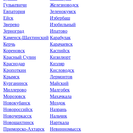
Гулькевичи
Железноводск
Евпатория
Зеленокумск
Ейск
Избербаш
Зверево
Изобильный
Зерноград
Ипатово
Каменск-Шахтинский
Карабулак
Керчь
Карачаевск
Кореновск
Каспийск
Красный Сулин
Кизилюрт
Краснодар
Кизляр
Кропоткин
Кисловодск
Крымск
Лермонтов
Курганинск
Майский
Миллерово
Малгобек
Морозовск
Махачкала
Новокубанск
Моздок
Новороссийск
Назрань
Новочеркасск
Нальчик
Новошахтинск
Нарткала
Приморско-Ахтарск
Невинномысск