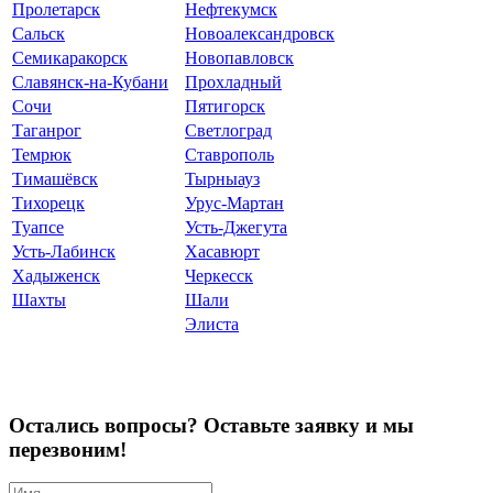
Пролетарск
Нефтекумск
Сальск
Новоалександровск
Семикаракорск
Новопавловск
Славянск-на-Кубани
Прохладный
Сочи
Пятигорск
Таганрог
Светлоград
Темрюк
Ставрополь
Тимашёвск
Тырныауз
Тихорецк
Урус-Мартан
Туапсе
Усть-Джегута
Усть-Лабинск
Хасавюрт
Хадыженск
Черкесск
Шахты
Шали
Элиста
Остались вопросы? Оставьте заявку и мы
перезвоним!