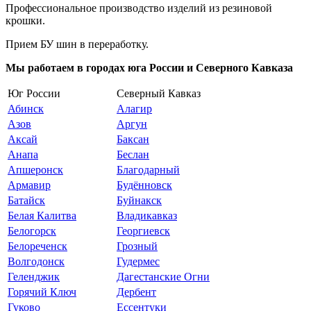
Профессиональное производство изделий из резиновой
крошки.
Прием БУ шин в переработку.
Мы работаем в городах юга России и Северного Кавказа
Юг России
Северный Кавказ
Абинск
Алагир
Азов
Аргун
Аксай
Баксан
Анапа
Беслан
Апшеронск
Благодарный
Армавир
Будённовск
Батайск
Буйнакск
Белая Калитва
Владикавказ
Белогорск
Георгиевск
Белореченск
Грозный
Волгодонск
Гудермес
Геленджик
Дагестанские Огни
Горячий Ключ
Дербент
Гуково
Ессентуки