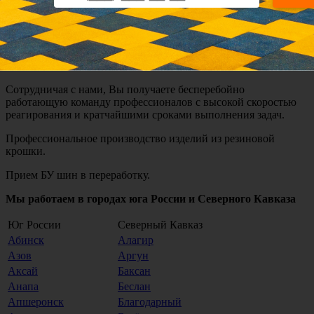
Сделано в России по европейским стандартам
Компания Экостэп в Ставрополе!
Сотрудничая с нами, Вы получаете бесперебойно
работающую команду профессионалов с высокой скоростью
реагирования и кратчайшими сроками выполнения задач.
Профессиональное производство изделий из резиновой
крошки.
Прием БУ шин в переработку.
Мы работаем в городах юга России и Северного Кавказа
Юг России
Северный Кавказ
Абинск
Алагир
Азов
Аргун
Аксай
Баксан
Анапа
Беслан
Апшеронск
Благодарный