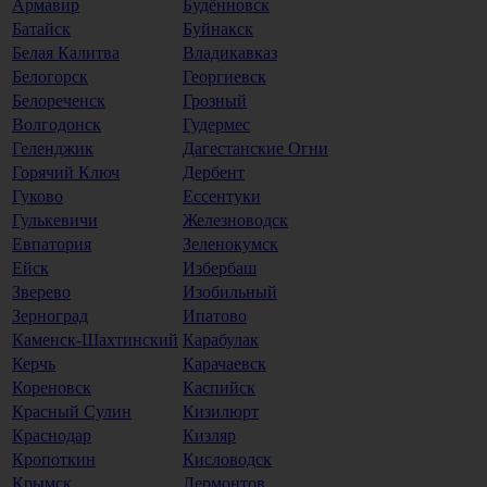
Армавир
Будённовск
Батайск
Буйнакск
Белая Калитва
Владикавказ
Белогорск
Георгиевск
Белореченск
Грозный
Волгодонск
Гудермес
Геленджик
Дагестанские Огни
Горячий Ключ
Дербент
Гуково
Ессентуки
Гулькевичи
Железноводск
Евпатория
Зеленокумск
Ейск
Избербаш
Зверево
Изобильный
Зерноград
Ипатово
Каменск-Шахтинский
Карабулак
Керчь
Карачаевск
Кореновск
Каспийск
Красный Сулин
Кизилюрт
Краснодар
Кизляр
Кропоткин
Кисловодск
Крымск
Лермонтов