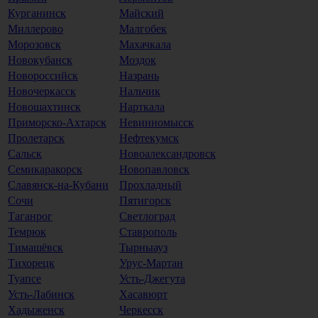
Курганинск
Майский
Миллерово
Малгобек
Морозовск
Махачкала
Новокубанск
Моздок
Новороссийск
Назрань
Новочеркасск
Нальчик
Новошахтинск
Нарткала
Приморско-Ахтарск
Невинномысск
Пролетарск
Нефтекумск
Сальск
Новоалександровск
Семикаракорск
Новопавловск
Славянск-на-Кубани
Прохладный
Сочи
Пятигорск
Таганрог
Светлоград
Темрюк
Ставрополь
Тимашёвск
Тырныауз
Тихорецк
Урус-Мартан
Туапсе
Усть-Джегута
Усть-Лабинск
Хасавюрт
Хадыженск
Черкесск