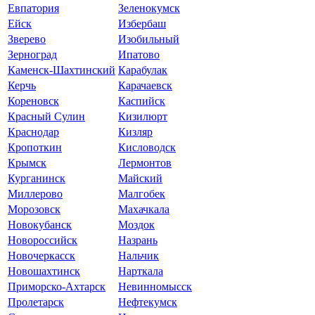
Евпатория
Зеленокумск
Ейск
Избербаш
Зверево
Изобильный
Зерноград
Ипатово
Каменск-Шахтинский
Карабулак
Керчь
Карачаевск
Кореновск
Каспийск
Красный Сулин
Кизилюрт
Краснодар
Кизляр
Кропоткин
Кисловодск
Крымск
Лермонтов
Курганинск
Майский
Миллерово
Малгобек
Морозовск
Махачкала
Новокубанск
Моздок
Новороссийск
Назрань
Новочеркасск
Нальчик
Новошахтинск
Нарткала
Приморско-Ахтарск
Невинномысск
Пролетарск
Нефтекумск