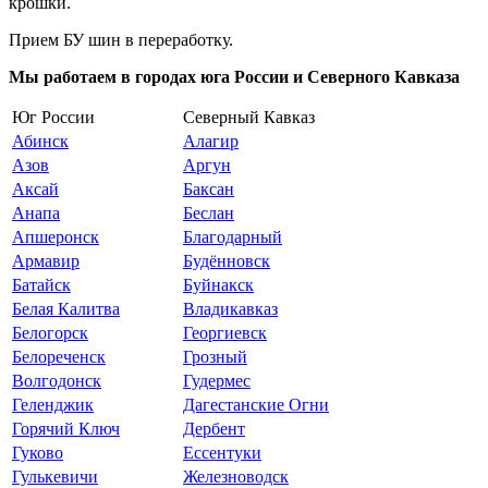
крошки.
Прием БУ шин в переработку.
Мы работаем в городах юга России и Северного Кавказа
Юг России
Северный Кавказ
Абинск
Алагир
Азов
Аргун
Аксай
Баксан
Анапа
Беслан
Апшеронск
Благодарный
Армавир
Будённовск
Батайск
Буйнакск
Белая Калитва
Владикавказ
Белогорск
Георгиевск
Белореченск
Грозный
Волгодонск
Гудермес
Геленджик
Дагестанские Огни
Горячий Ключ
Дербент
Гуково
Ессентуки
Гулькевичи
Железноводск