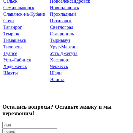
Сальск
Новоалександровск
Семикаракорск
Новопавловск
Славянск-на-Кубани
Прохладный
Сочи
Пятигорск
Таганрог
Светлоград
Темрюк
Ставрополь
Тимашёвск
Тырныауз
Тихорецк
Урус-Мартан
Туапсе
Усть-Джегута
Усть-Лабинск
Хасавюрт
Хадыженск
Черкесск
Шахты
Шали
Элиста
Остались вопросы? Оставьте заявку и мы
перезвоним!