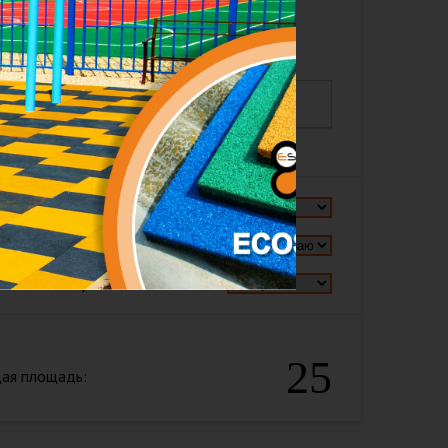
ина =
Длина
Ширина =
Ширина
ерите тип:
ерите толщину:
готовка покрытия:
25
ая площадь: