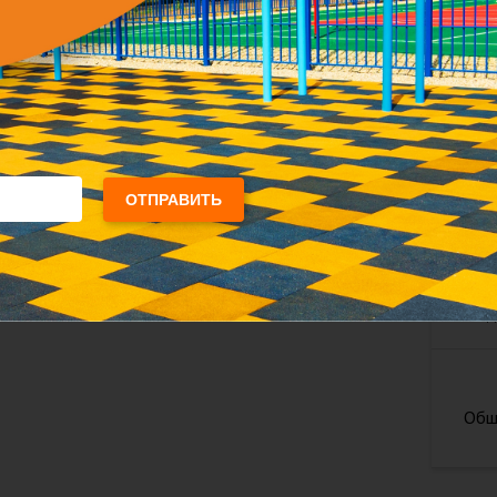
Дл
ОТПРАВИТЬ
Выб
Выб
Под
Общ