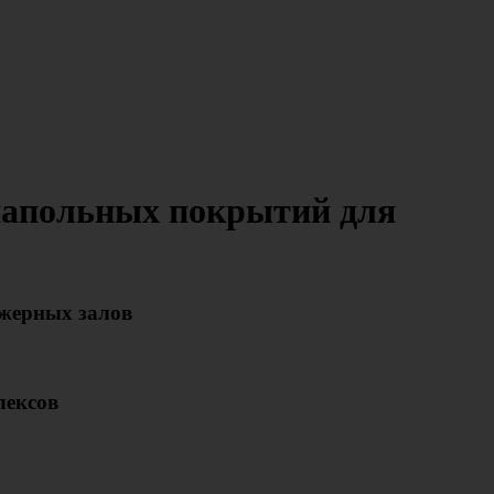
напольных покрытий для
ажерных залов
лексов